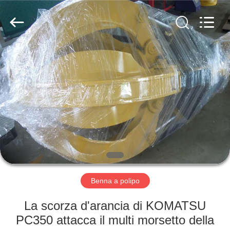
Dongguan
Hyking
Machinery
Co.,
Ltd..
All
Rights
Reserved.
CASA
PRODOTTI
VIDEO
CIRCA
NOI
Benna a polipo
GIRO
La scorza d'arancia di KOMATSU
DELLA
PC350 attacca il multi morsetto della