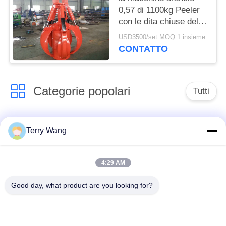
0,57 di 1100kg Peeler
con le dita chiuse del
volume cinque progetta
USD3500/set MOQ:1 insieme
il tubo ausiliario
CONTATTO
Categorie popolari
Tutti
aste lunghe
Braccio dell'asta
Terry Wang
dell'escavatore di
dell'escavatore
portata
4:29 AM
La rotazione
Gru a benna del
Good day, what product are you looking for?
dell'escavatore
secchio
attacca
dell'escavatore