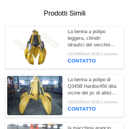
SITO
Prodotti Simili
PRIVACY
POLICY
La benna a polipo
leggera, cilindri
idraulici del secchio
5pcs della gru a benna
USD4800/set MOQ:1 insieme
progetta 1830 millimetri
CONTATTO
La benna a polipo di
Q345B Hardox450 dita
vicine dei pc di altezza
3 di 2120 millimetri
USD3500/set MOQ:1 insieme
nessun gira
CONTATTO
la macchina arancio