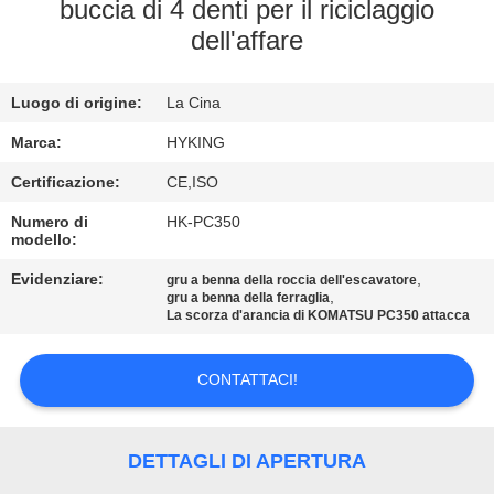
FABBRICA
buccia di 4 denti per il riciclaggio
dell'affare
CONTROLLO
Luogo di origine:
La Cina
DI
QUALITÀ
Marca:
HYKING
Certificazione:
CE,ISO
CONTATTICI
Numero di
HK-PC350
modello:
Evidenziare:
,
NOTIZIE
gru a benna della roccia dell'escavatore
,
gru a benna della ferraglia
La scorza d'arancia di KOMATSU PC350 attacca
CASI
CONTATTACI!
MAPPA
DEL
DETTAGLI DI APERTURA